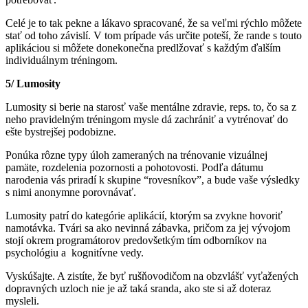
Celé je to tak pekne a lákavo spracované, že sa veľmi rýchlo môžete
stať od toho závislí. V tom prípade vás určite poteší, že rande s touto
aplikáciou si môžete donekonečna predlžovať s každým ďalším
individuálnym tréningom.
5/ Lumosity
Lumosity si berie na starosť vaše mentálne zdravie, reps. to, čo sa z
neho pravidelným tréningom mysle dá zachrániť a vytrénovať do
ešte bystrejšej podobizne.
Ponúka rôzne typy úloh zameraných na trénovanie vizuálnej
pamäte, rozdelenia pozornosti a pohotovosti. Podľa dátumu
narodenia vás priradí k skupine “rovesníkov”, a bude vaše výsledky
s nimi anonymne porovnávať.
Lumosity patrí do kategórie aplikácií, ktorým sa zvykne hovoriť
namotávka. Tvári sa ako nevinná zábavka, pričom za jej vývojom
stojí okrem programátorov predovšetkým tím odborníkov na
psychológiu a kognitívne vedy.
Vyskúšajte. A zistíte, že byť rušňovodičom na obzvlášť vyťažených
dopravných uzloch nie je až taká sranda, ako ste si až doteraz
mysleli.