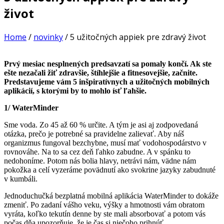
život
Home
/
novinky
/
5 užitočných appiek pre zdravý život
Prvý mesiac nesplnených predsavzatí sa pomaly končí. Ak ste
ešte nezačali žiť zdravšie, štíhlejšie a fitnesovejšie, začnite.
Predstavujeme vám 5 inšpiratívnych a užitočných mobilných
aplikácií, s ktorými by to mohlo ísť ľahšie.
1/
WaterMinder
Sme voda. Zo 45 až 60 % určite. A tým je asi aj zodpovedaná
otázka, prečo je potrebné sa pravidelne zalievať. Aby náš
organizmus fungoval bezchybne, musí mať vodohospodárstvo v
rovnováhe. Na to sa cez deň ľahko zabudne. A v spánku to
nedohoníme. Potom nás bolia hlavy, netrávi nám, vädne nám
pokožka a celí vyzeráme povädnutí ako svokrine jazyky zabudnuté
v kumbáli.
Jednoduchučká bezplatná mobilná aplikácia WaterMinder to dokáže
zmeniť. Po zadaní vášho veku, výšky a hmotnosti vám obratom
vyráta, koľko tekutín denne by ste mali absorbovať a potom vás
počas dňa upozorňuje, že je čas si niečoho prihnúť.