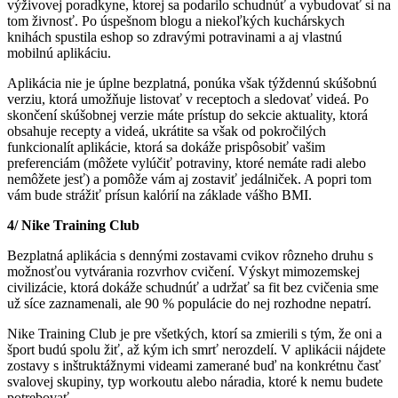
výživovej poradkyne, ktorej sa podarilo schudnúť a vybudovať si na
tom živnosť. Po úspešnom blogu a niekoľkých kuchárskych
knihách spustila eshop so zdravými potravinami a aj vlastnú
mobilnú aplikáciu.
Aplikácia nie je úplne bezplatná, ponúka však týždennú skúšobnú
verziu, ktorá umožňuje listovať v receptoch a sledovať videá. Po
skončení skúšobnej verzie máte prístup do sekcie aktuality, ktorá
obsahuje recepty a videá, ukrátite sa však od pokročilých
funkcionalít aplikácie, ktorá sa dokáže prispôsobiť vašim
preferenciám (môžete vylúčiť potraviny, ktoré nemáte radi alebo
nemôžete jesť) a pomôže vám aj zostaviť jedálniček. A popri tom
vám bude strážiť prísun kalórií na základe vášho BMI.
4/ Nike Training Club
Bezplatná aplikácia s dennými zostavami cvikov rôzneho druhu s
možnosťou vytvárania rozvrhov cvičení. Výskyt mimozemskej
civilizácie, ktorá dokáže schudnúť a udržať sa fit bez cvičenia sme
už síce zaznamenali, ale 90 % populácie do nej rozhodne nepatrí.
Nike Training Club je pre všetkých, ktorí sa zmierili s tým, že oni a
šport budú spolu žiť, až kým ich smrť nerozdelí. V aplikácii nájdete
zostavy s inštruktážnymi videami zamerané buď na konkrétnu časť
svalovej skupiny, typ workoutu alebo náradia, ktoré k nemu budete
potrebovať.