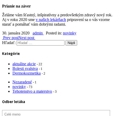
Prianie na záver
Želáme vám šťastný, inšpiratívny a predovšetkým zdravý nový rok.
Aj v roku 2020 sme
v našich lekárňach
pripravení sa o vás vzorne
starať a pomáhať vám dobrými radami.
30. januára 2020
admin
Posted in:
novinky
Prev post
Next post
Hľadať:
Kategórie
aktuálne akcie
- 22
Bolesti svalstva
- 1
Dermokozmetika
- 2
Nezaradené
- 1
novinky
- 73
Tehotenstvo a materstvo
- 3
Odber letáka