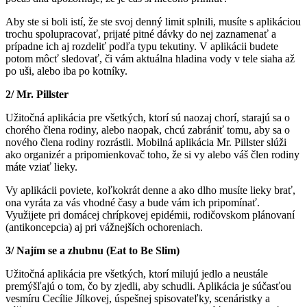
Aby ste si boli istí, že ste svoj denný limit splnili, musíte s aplikáciou
trochu spolupracovať, prijaté pitné dávky do nej zaznamenať a
prípadne ich aj rozdeliť podľa typu tekutiny. V aplikácii budete
potom môcť sledovať, či vám aktuálna hladina vody v tele siaha až
po uši, alebo iba po kotníky.
2/ Mr. Pillster
Užitočná aplikácia pre všetkých, ktorí sú naozaj chorí, starajú sa o
chorého člena rodiny, alebo naopak, chcú zabrániť tomu, aby sa o
nového člena rodiny rozrástli. Mobilná aplikácia Mr. Pillster slúži
ako organizér a pripomienkovač toho, že si vy alebo váš člen rodiny
máte vziať lieky.
Vy aplikácii poviete, koľkokrát denne a ako dlho musíte lieky brať,
ona vyráta za vás vhodné časy a bude vám ich pripomínať.
Využijete pri domácej chrípkovej epidémii, rodičovskom plánovaní
(antikoncepcia) aj pri vážnejších ochoreniach.
3/ Najím se a zhubnu (Eat to Be Slim)
Užitočná aplikácia pre všetkých, ktorí milujú jedlo a neustále
premýšľajú o tom, čo by zjedli, aby schudli. Aplikácia je súčasťou
vesmíru Cecílie Jílkovej, úspešnej spisovateľky, scenáristky a