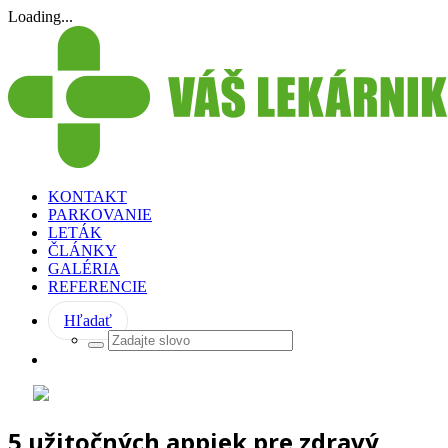
Loading...
KONTAKT
PARKOVANIE
LETÁK
ČLÁNKY
GALÉRIA
REFERENCIE
Hľadať
5 užitočných appiek pre zdravý