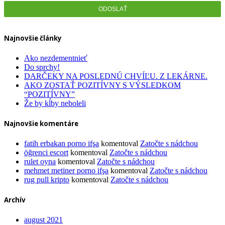
Najnovšie články
Ako nezdementnieť
Do sprchy!
DARČEKY NA POSLEDNÚ CHVÍĽU. Z LEKÁRNE.
AKO ZOSTAŤ POZITÍVNY S VÝSLEDKOM
“POZITÍVNY”
Že by kĺby neboleli
Najnovšie komentáre
fatih erbakan porno ifşa
komentoval
Zatočte s nádchou
öğrenci escort
komentoval
Zatočte s nádchou
rulet oyna
komentoval
Zatočte s nádchou
mehmet metiner porno ifşa
komentoval
Zatočte s nádchou
rug pull kripto
komentoval
Zatočte s nádchou
Archív
august 2021