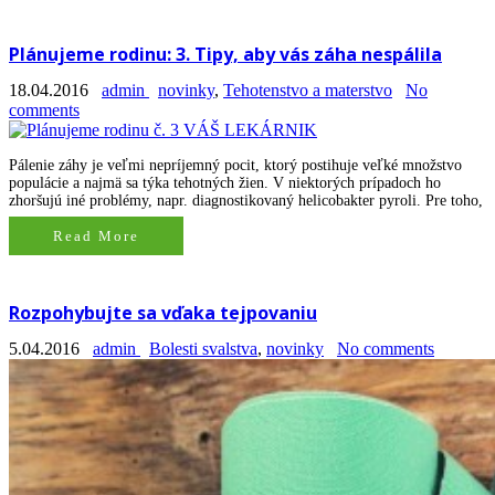
Plánujeme rodinu: 3. Tipy, aby vás záha nespálila
18.04.2016
admin
novinky
,
Tehotenstvo a materstvo
No
comments
Pálenie záhy je veľmi nepríjemný pocit, ktorý postihuje veľké množstvo
populácie a najmä sa týka tehotných žien. V niektorých prípadoch ho
zhoršujú iné problémy, napr. diagnostikovaný helicobakter pyroli. Pre toho,
Read More
Rozpohybujte sa vďaka tejpovaniu
5.04.2016
admin
Bolesti svalstva
,
novinky
No comments