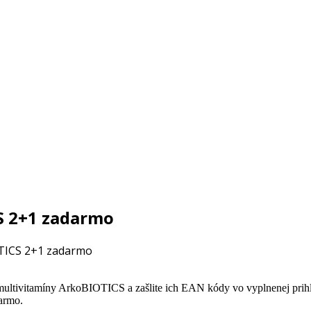
S 2+1 zadarmo
TICS 2+1 zadarmo
ltivitamíny ArkoBIOTICS a zašlite ich EAN kódy vo vyplnenej prihlá
darmo.