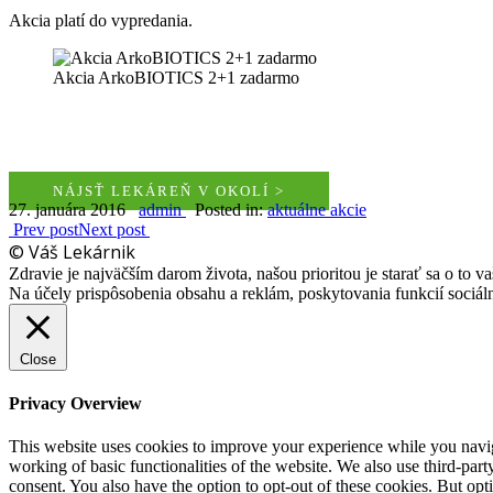
Akcia platí do vypredania.
Akcia ArkoBIOTICS 2+1 zadarmo
NÁJSŤ LEKÁREŇ V OKOLÍ >
27. januára 2016
admin
Posted in:
aktuálne akcie
Prev post
Next post
© Váš Lekárnik
Zdravie je najväčším darom života, našou prioritou je starať sa o to va
Na účely prispôsobenia obsahu a reklám, poskytovania funkcií sociá
Close
Privacy Overview
This website uses cookies to improve your experience while you navigat
working of basic functionalities of the website. We also use third-pa
consent. You also have the option to opt-out of these cookies. But op